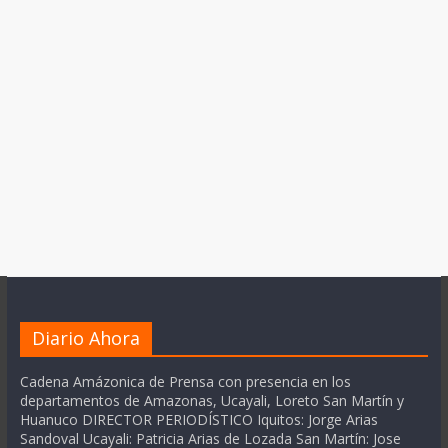
Diario Ahora
Cadena Amázonica de Prensa con presencia en los
departamentos de Amazonas, Ucayali, Loreto San Martín y
Huanuco DIRECTOR PERIODÍSTICO Iquitos: Jorge Arias
Sandoval Ucayali: Patricia Arias de Lozada San Martín: Jose