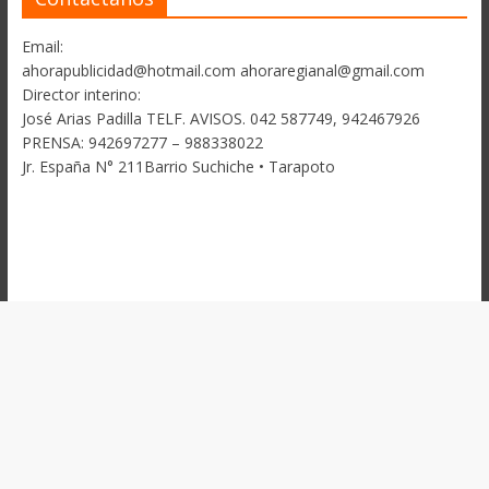
Email:
ahorapublicidad@hotmail.com ahoraregianal@gmail.com
Director interino:
José Arias Padilla TELF. AVISOS. 042 587749, 942467926
PRENSA: 942697277 – 988338022
Jr. España N° 211Barrio Suchiche • Tarapoto