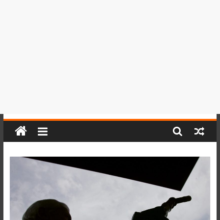
del
Perú,
Mundo
,
Ucayali,
San
Martín
y
Loreto