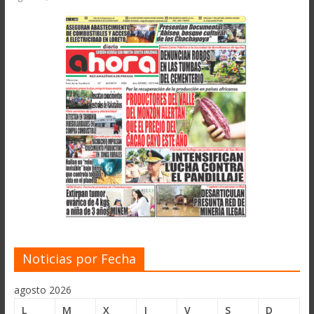
Noticias por Fecha
agosto 2026
L
M
X
J
V
S
D