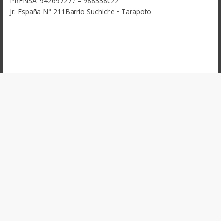
PRENSA: 942697277 – 988338022
Jr. España N° 211Barrio Suchiche • Tarapoto