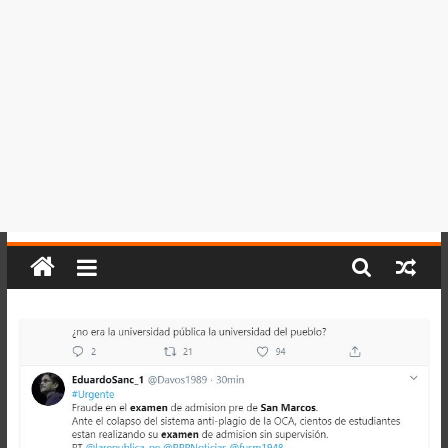
del
Perú,
Mundo
,
Ucayali,
San
Martín
y
Loreto