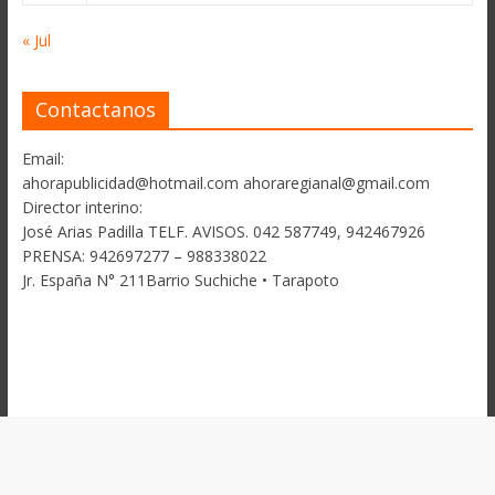
« Jul
Contactanos
Email:
ahorapublicidad@hotmail.com ahoraregianal@gmail.com
Director interino:
José Arias Padilla TELF. AVISOS. 042 587749, 942467926
PRENSA: 942697277 – 988338022
Jr. España N° 211Barrio Suchiche • Tarapoto