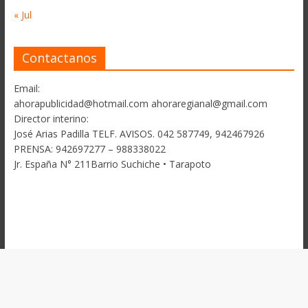
« Jul
Contactanos
Email:
ahorapublicidad@hotmail.com ahoraregianal@gmail.com
Director interino:
José Arias Padilla TELF. AVISOS. 042 587749, 942467926
PRENSA: 942697277 – 988338022
Jr. España N° 211Barrio Suchiche • Tarapoto