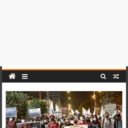
del
Perú,
Mundo
,
Ucayali,
San
Martín
y
Loreto