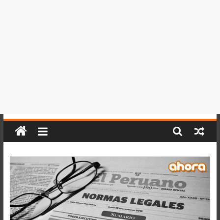
del
Perú,
Mundo
,
Ucayali,
San
Martín
y
Loreto