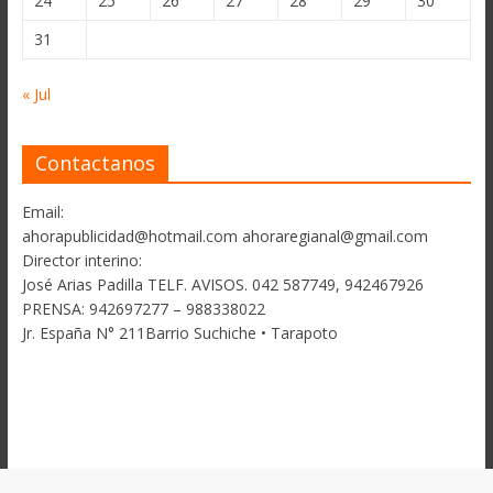
24
25
26
27
28
29
30
31
« Jul
Contactanos
Email:
ahorapublicidad@hotmail.com ahoraregianal@gmail.com
Director interino:
José Arias Padilla TELF. AVISOS. 042 587749, 942467926
PRENSA: 942697277 – 988338022
Jr. España N° 211Barrio Suchiche • Tarapoto