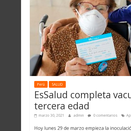
Martín
y
Loreto
Perú
SALUD
EsSalud completa vacu
tercera edad
marzo 30, 2021
admin
0 comentarios
Ap
Hoy lunes 29 de marzo empieza la inoculació