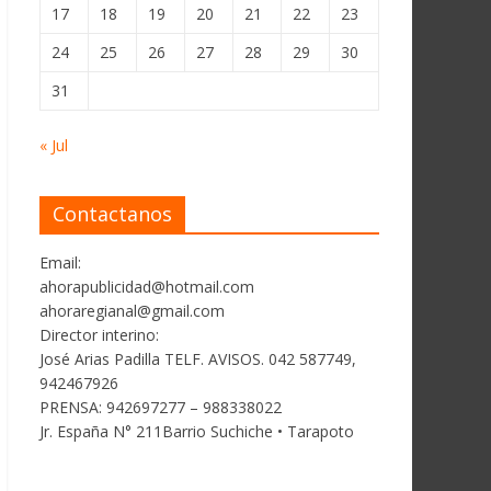
17
18
19
20
21
22
23
24
25
26
27
28
29
30
31
« Jul
Contactanos
Email:
ahorapublicidad@hotmail.com
ahoraregianal@gmail.com
Director interino:
José Arias Padilla TELF. AVISOS. 042 587749,
942467926
PRENSA: 942697277 – 988338022
Jr. España N° 211Barrio Suchiche • Tarapoto