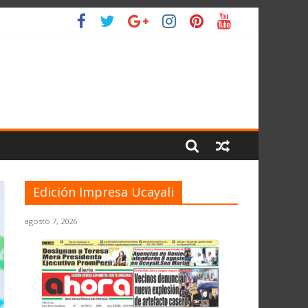
IO
Edición Impresa Ucayali
agosto 7, 2026