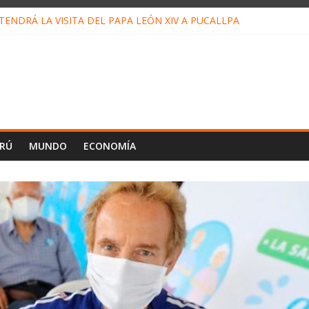
ENDRÁ LA VISITA DEL PAPA LEÓN XIV A PUCALLPA
CONCURSO DE MICRORELATOS BIBLIOTECUENTO 2026
NUEVA DIRECTIVA SUDUNU
PACTO DE ECONOMÍAS ILEGALES CONTRA PPII DE UCAYALI
E PETRÓLEO EN PERÚ SUPERÓ LOS 36 MIL BARRILES/DÍA EN JUL
ERÚ
MUNDO
ECONOMÍA