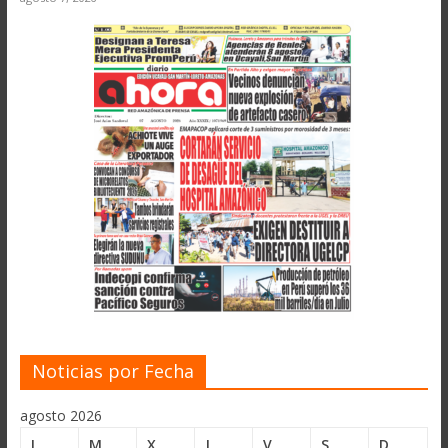
Noticias por Fecha
agosto 2026
L
M
X
J
V
S
D