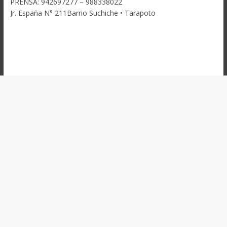
PRENSA: 942697277 – 988338022
Jr. España N° 211Barrio Suchiche • Tarapoto