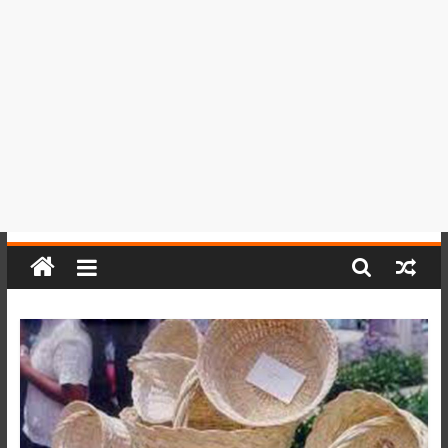
del
Perú,
Mundo
,
Ucayali,
San
Martín
y
Loreto