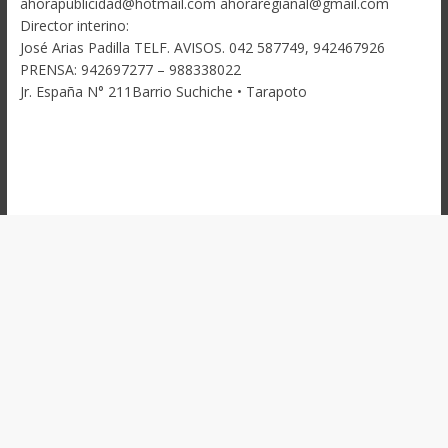
ahorapublicidad@hotmail.com ahoraregianal@gmail.com
Director interino:
José Arias Padilla TELF. AVISOS. 042 587749, 942467926
PRENSA: 942697277 – 988338022
Jr. España N° 211Barrio Suchiche • Tarapoto