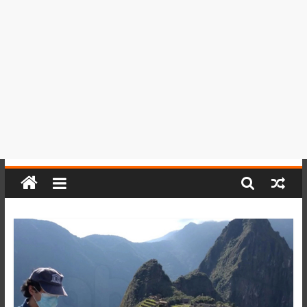
del
Perú,
Mundo
,
Ucayali,
San
Martín
y
Loreto