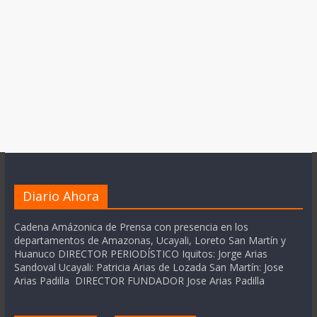
Diario Ahora
Cadena Amázonica de Prensa con presencia en los
departamentos de Amazonas, Ucayali, Loreto San Martín y
Huanuco DIRECTOR PERIODÍSTICO Iquitos: Jorge Arias
Sandoval Ucayali: Patricia Arias de Lozada San Martín: Jose
Arias Padilla DIRECTOR FUNDADOR Jose Arias Padilla