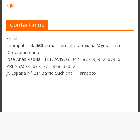
« Jul
Contactanos
Email:
ahorapublicidad@hotmail.com ahoraregianal@gmail.com
Director interino:
José Arias Padilla TELF. AVISOS. 042 587749, 942467926
PRENSA: 942697277 – 988338022
Jr. España N° 211Barrio Suchiche • Tarapoto