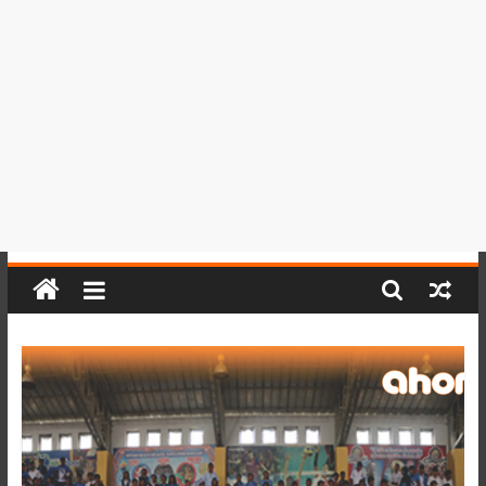
del
Perú,
Mundo
,
Ucayali,
San
Martín
y
Loreto