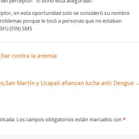
 del perceptor: “El bono está asegurado”.
ceptor, en esta oportunidad solo se consideró su nombre
 problemas porque le tocó a personas que no estaban
 BFU.(FIN) SMS
char contra la anemia
o,San Martín y Ucayali afianzan lucha anti Dengue
licada.
Los campos obligatorios están marcados con
*