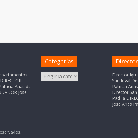
Categorías
Directo
Categorías
departamentos
Director Iqui
o DIRECTOR
Sandoval Dir
atricia Arias de
Patricia Ari
FUNDADOR Jose
Director San 
Padilla DI
Jose Arias Pa
reservados.