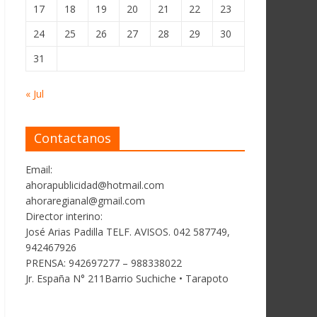
17
18
19
20
21
22
23
24
25
26
27
28
29
30
31
« Jul
Contactanos
Email:
ahorapublicidad@hotmail.com
ahoraregianal@gmail.com
Director interino:
José Arias Padilla TELF. AVISOS. 042 587749,
942467926
PRENSA: 942697277 – 988338022
Jr. España N° 211Barrio Suchiche • Tarapoto