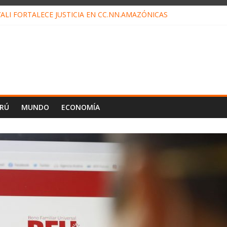
ALI FORTALECE JUSTICIA EN CC.NN.AMAZÓNICAS
LOJ INVISIBLE” BAJO TIERRA QUE CONTROLA TODA LA VIDA EN EL
ALIAGA NO EXPLICA RENUNCIA DE LUIS RUBIO
ES EL ÚLTIMO DÍA PARA PAGOS DE RECIBOS
TAHUANIA IRREGULARIDADES EN COMPRA COMBUSTIBLE
ERÚ
MUNDO
ECONOMÍA