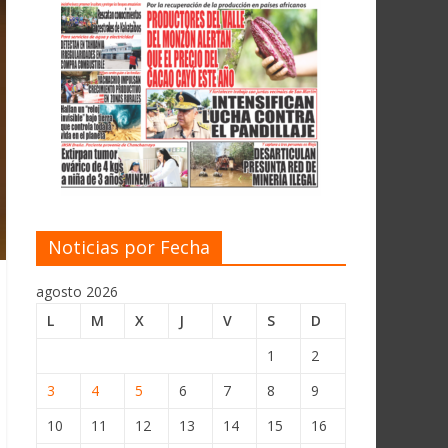
Noticias por Fecha
agosto 2026
L
M
X
J
V
S
D
1
2
3
4
5
6
7
8
9
10
11
12
13
14
15
16