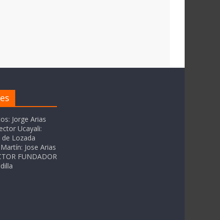
res
tos: Jorge Arias
ector Ucayali:
as de Lozada
Martín: Jose Arias
RECTOR FUNDADOR
dilla