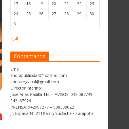
17
18
19
20
21
22
23
24
25
26
27
28
29
30
31
« Jul
Contactanos
Email:
ahorapublicidad@hotmail.com
ahoraregianal@gmail.com
Director interino:
José Arias Padilla TELF. AVISOS. 042 587749,
942467926
PRENSA: 942697277 – 988338022
Jr. España N° 211Barrio Suchiche • Tarapoto