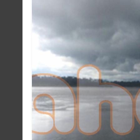
Martín
y
Loreto