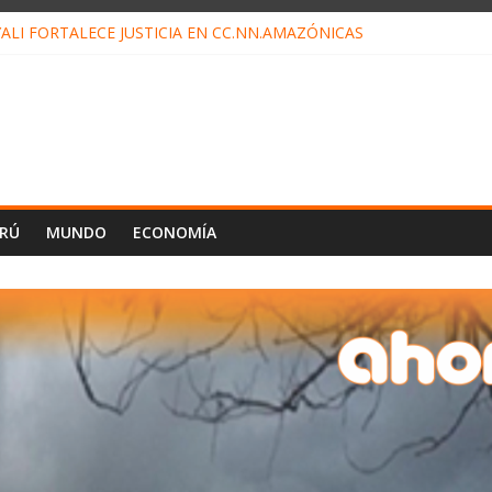
ALI FORTALECE JUSTICIA EN CC.NN.AMAZÓNICAS
LOJ INVISIBLE” BAJO TIERRA QUE CONTROLA TODA LA VIDA EN EL
ALIAGA NO EXPLICA RENUNCIA DE LUIS RUBIO
ES EL ÚLTIMO DÍA PARA PAGOS DE RECIBOS
TAHUANIA IRREGULARIDADES EN COMPRA COMBUSTIBLE
ERÚ
MUNDO
ECONOMÍA