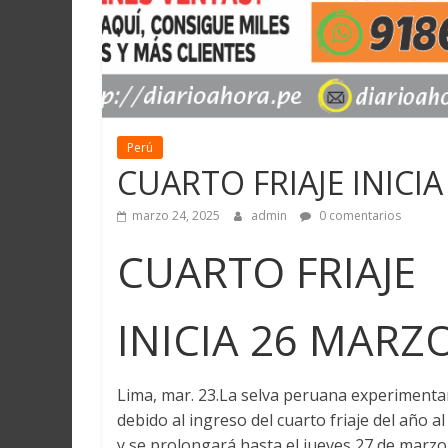
Perú
CUARTO FRIAJE INICI
marzo 24, 2025
admin
0 comentarios
CUARTO FRIAJE
INICIA 26 MARZ
Lima, mar. 23.La selva peruana experimenta
debido al ingreso del cuarto friaje del año a
y se prolongará hasta el jueves 27 de marzo