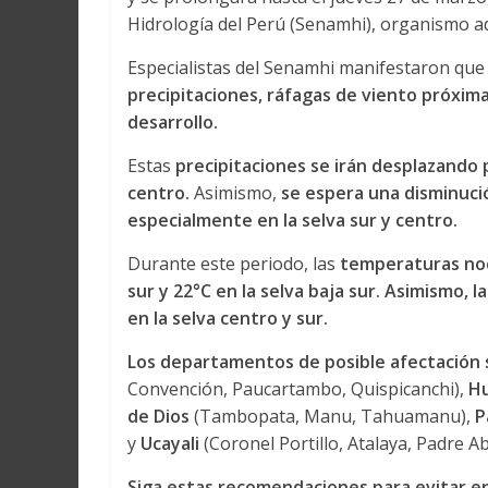
Hidrología del Perú (Senamhi), organismo ad
Especialistas del Senamhi manifestaron que 
precipitaciones, ráfagas de viento próxim
desarrollo.
Estas
precipitaciones se irán desplazando 
centro.
Asimismo,
se espera una disminuci
especialmente en la selva sur y centro.
Durante este periodo, las
temperaturas noct
sur y 22°C en la selva baja sur. Asimismo, 
en la selva centro y sur.
Los departamentos de posible afectación
Convención, Paucartambo, Quispicanchi),
H
de Dios
(Tambopata, Manu, Tahuamanu),
P
y
Ucayali
(Coronel Portillo, Atalaya, Padre A
Siga estas recomendaciones para evitar e