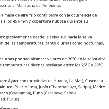
scrito al Ministerio del Ambiente.
l
a masa de aire frío contribuirá con la ocurrencia de
as a los 45 km/h y cobertura nubosa durante su
progresivamente desde la selva sur hacia la selva
ón de las temperaturas, tanto diurnas como nocturnas,
urnas podrían alcanzar valores de 20°C en la selva alta
las temperaturas diurnas oscilarán entre los 25°C y 28°C,
 son: Ayacucho
(provincias de Huanta, La Mar),
Cusco
(La
uánuco
(Puerto Inca),
Junín
(Chanchamayo, Satipo),
Madre
asco
(Oxapampa),
Puno
(Carabaya, Sandia)
bad, Purús).
nfermarse: