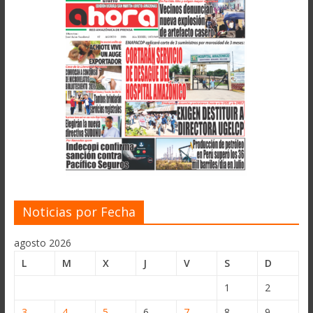
Noticias por Fecha
agosto 2026
L
M
X
J
V
S
D
1
2
3
4
5
6
7
8
9