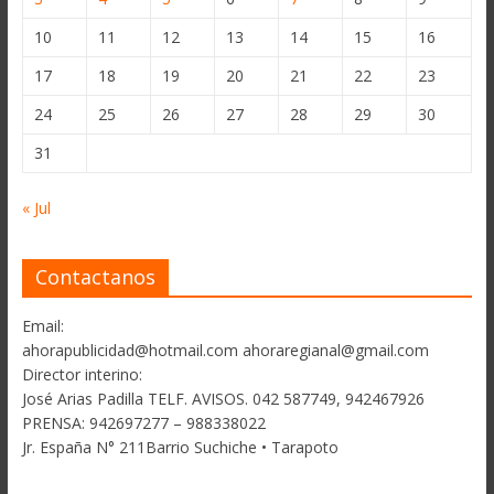
10
11
12
13
14
15
16
17
18
19
20
21
22
23
24
25
26
27
28
29
30
31
« Jul
Contactanos
Email:
ahorapublicidad@hotmail.com ahoraregianal@gmail.com
Director interino:
José Arias Padilla TELF. AVISOS. 042 587749, 942467926
PRENSA: 942697277 – 988338022
Jr. España N° 211Barrio Suchiche • Tarapoto