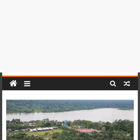
del
Perú,
Mundo
,
Ucayali,
San
Martín
y
Loreto