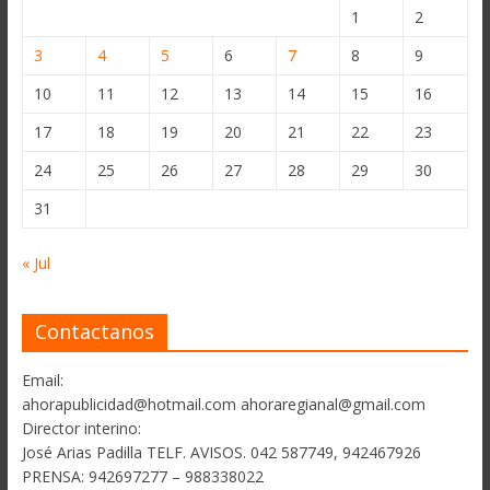
1
2
3
4
5
6
7
8
9
10
11
12
13
14
15
16
17
18
19
20
21
22
23
24
25
26
27
28
29
30
31
« Jul
Contactanos
Email:
ahorapublicidad@hotmail.com ahoraregianal@gmail.com
Director interino:
José Arias Padilla TELF. AVISOS. 042 587749, 942467926
PRENSA: 942697277 – 988338022