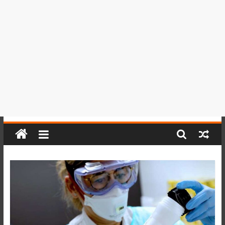
del
Perú,
Mundo
,
Ucayali,
San
Martín
y
Loreto