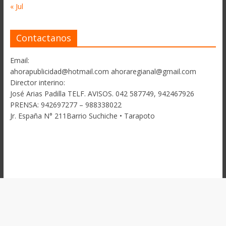
« Jul
Contactanos
Email:
ahorapublicidad@hotmail.com ahoraregianal@gmail.com
Director interino:
José Arias Padilla TELF. AVISOS. 042 587749, 942467926
PRENSA: 942697277 – 988338022
Jr. España N° 211Barrio Suchiche • Tarapoto