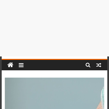
del
Perú,
Mundo
,
Ucayali,
San
Martín
y
Loreto