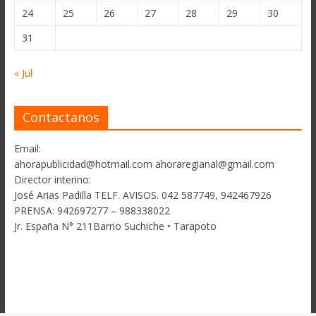
24
25
26
27
28
29
30
31
« Jul
Contactanos
Email:
ahorapublicidad@hotmail.com ahoraregianal@gmail.com
Director interino:
José Arias Padilla TELF. AVISOS. 042 587749, 942467926
PRENSA: 942697277 – 988338022
Jr. España N° 211Barrio Suchiche • Tarapoto