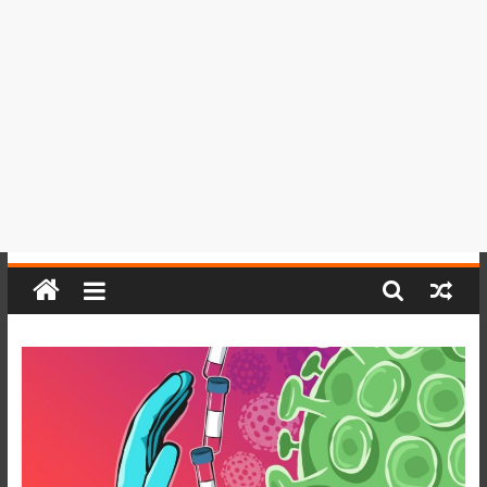
del
Perú,
Mundo
,
Ucayali,
San
Martín
y
Loreto