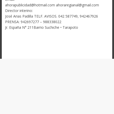
ahorapublicidad@hotmail.com ahoraregianal@gmail.com
Director interino:
José Arias Padilla TELF. AVISOS. 042 587749, 942467926
PRENSA: 942697277 – 988338022
Jr. España N° 211Barrio Suchiche • Tarapoto