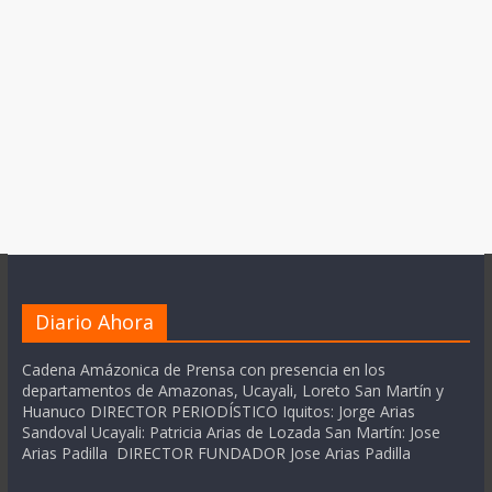
Diario Ahora
Cadena Amázonica de Prensa con presencia en los
departamentos de Amazonas, Ucayali, Loreto San Martín y
Huanuco DIRECTOR PERIODÍSTICO Iquitos: Jorge Arias
Sandoval Ucayali: Patricia Arias de Lozada San Martín: Jose
Arias Padilla DIRECTOR FUNDADOR Jose Arias Padilla