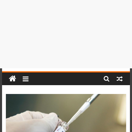
del
Perú,
Mundo
,
Ucayali,
San
Martín
y
Loreto