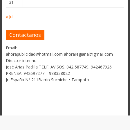
31
« Jul
Contactanos
Email:
ahorapublicidad@hotmail.com ahoraregianal@gmail.com
Director interino:
José Arias Padilla TELF. AVISOS. 042 587749, 942467926
PRENSA: 942697277 – 988338022
Jr. España N° 211Barrio Suchiche • Tarapoto