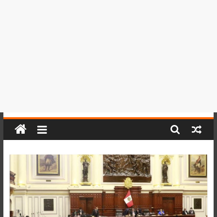
del
Perú,
Mundo
,
Ucayali,
San
Martín
y
Loreto