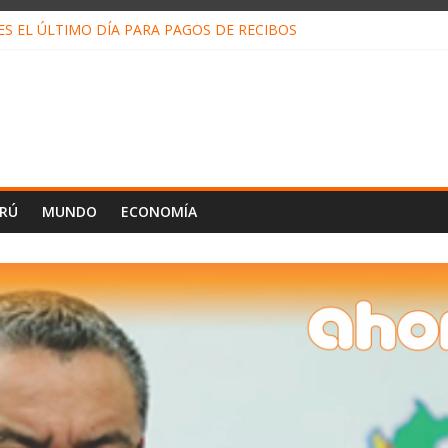
ALIAGA NO EXPLICA RENUNCIA DE LUIS RUBIO
ES EL ÚLTIMO DÍA PARA PAGOS DE RECIBOS
TAHUANIA IRREGULARIDADES EN COMPRA COMBUSTIBLE
ALI FORTALECE JUSTICIA EN CC.NN.AMAZÓNICAS
LOJ INVISIBLE” BAJO TIERRA QUE CONTROLA TODA LA VIDA EN EL
ERÚ
MUNDO
ECONOMÍA