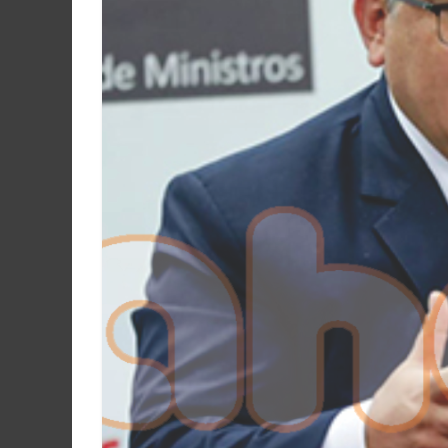
Martín
y
Loreto