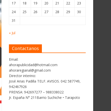
17
18
19
20
21
22
23
24
25
26
27
28
29
30
31
« Jul
Contactanos
Email:
ahorapublicidad@hotmail.com
ahoraregianal@gmail.com
Director interino:
José Arias Padilla TELF. AVISOS. 042 587749,
942467926
PRENSA: 942697277 – 988338022
Jr. España N° 211Barrio Suchiche • Tarapoto