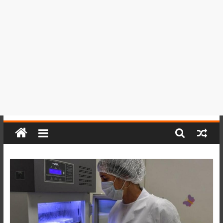
del
Perú,
Mundo
,
Ucayali,
San
Martín
y
Loreto