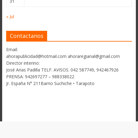
31
« Jul
Contactanos
Email:
ahorapublicidad@hotmail.com ahoraregianal@gmail.com
Director interino:
José Arias Padilla TELF. AVISOS. 042 587749, 942467926
PRENSA: 942697277 – 988338022
Jr. España N° 211Barrio Suchiche • Tarapoto