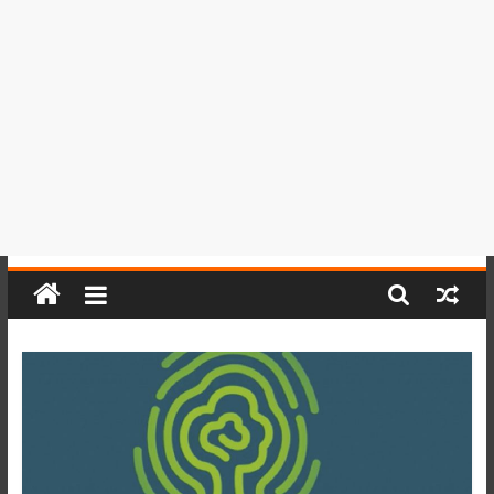
del
Perú,
Mundo
,
Ucayali,
San
Martín
y
Loreto