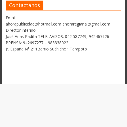
Contactanos
Email:
ahorapublicidad@hotmail.com ahoraregianal@gmail.com
Director interino:
José Arias Padilla TELF. AVISOS. 042 587749, 942467926
PRENSA: 942697277 – 988338022
Jr. España N° 211Barrio Suchiche • Tarapoto