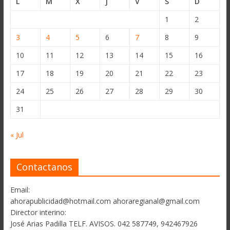
L
M
X
J
V
S
D
1
2
3
4
5
6
7
8
9
10
11
12
13
14
15
16
17
18
19
20
21
22
23
24
25
26
27
28
29
30
31
« Jul
Contactanos
Email:
ahorapublicidad@hotmail.com ahoraregianal@gmail.com
Director interino:
José Arias Padilla TELF. AVISOS. 042 587749, 942467926