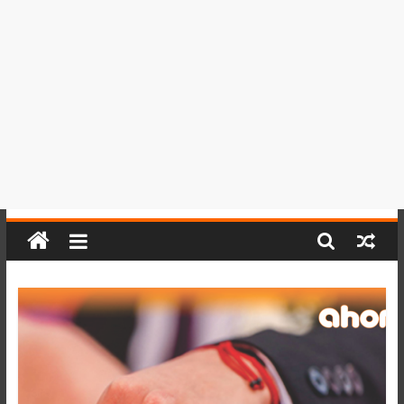
del
Perú,
Mundo
,
Ucayali,
San
Martín
y
Loreto