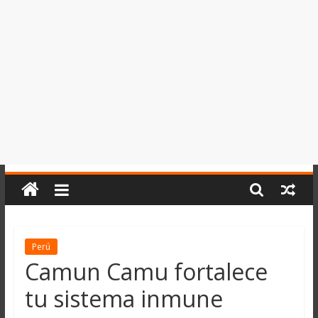
del
Perú,
Mundo
,
Ucayali,
San
Martín
y
Loreto
Perú
Camun Camu fortalece
tu sistema inmune