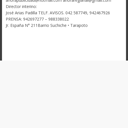
ahorapublicidad@hotmail.com ahoraregianal@gmail.com
Director interino:
José Arias Padilla TELF. AVISOS. 042 587749, 942467926
PRENSA: 942697277 – 988338022
Jr. España N° 211Barrio Suchiche • Tarapoto