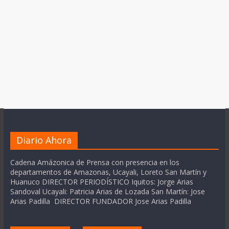
Diario Ahora
Cadena Amázonica de Prensa con presencia en los
departamentos de Amazonas, Ucayali, Loreto San Martín y
Huanuco DIRECTOR PERIODÍSTICO Iquitos: Jorge Arias
Sandoval Ucayali: Patricia Arias de Lozada San Martín: Jose
Arias Padilla DIRECTOR FUNDADOR Jose Arias Padilla