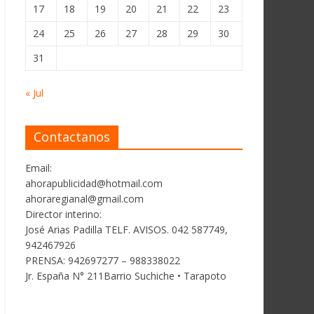
17
18
19
20
21
22
23
24
25
26
27
28
29
30
31
« Jul
Contactanos
Email:
ahorapublicidad@hotmail.com
ahoraregianal@gmail.com
Director interino:
José Arias Padilla TELF. AVISOS. 042 587749,
942467926
PRENSA: 942697277 – 988338022
Jr. España N° 211Barrio Suchiche • Tarapoto