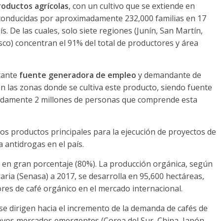
productos agrícolas
, con un cultivo que se extiende en
 conducidas por aproximadamente 232,000 familias en 17
ís. De las cuales, solo siete regiones (Junín, San Martín,
o) concentran el 91% del total de productores y área
rtante
fuente generadora de empleo
y demandante de
en las zonas donde se cultiva este producto, siendo fuente
madamente 2 millones de personas que comprende esta
os productos principales para la ejecución de proyectos de
ha antidrogas en el país.
 en gran porcentaje (80%). La producción orgánica, según
aria (Senasa) a 2017, se desarrolla en 95,600 hectáreas,
res de café orgánico en el mercado internacional.
 se dirigen hacia el incremento de la demanda de cafés de
nuevos mercados emergentes (Corea del Sur, China, Japón,