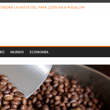
ENDRÁ LA VISITA DEL PAPA LEÓN XIV A PUCALLPA
ONCURSO DE MICRORELATOS BIBLIOTECUENTO 2026
NUEVA DIRECTIVA SUDUNU
PACTO DE ECONOMÍAS ILEGALES CONTRA PPII DE UCAYALI
 PETRÓLEO EN PERÚ SUPERÓ LOS 36 MIL BARRILES/DÍA EN JULI
ERÚ
MUNDO
ECONOMÍA