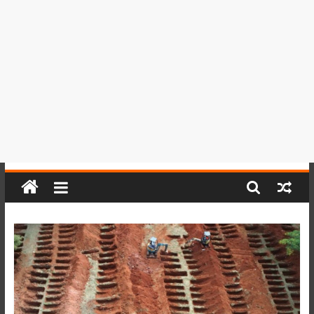
del
Perú,
Mundo
,
Ucayali,
San
Martín
y
Loreto