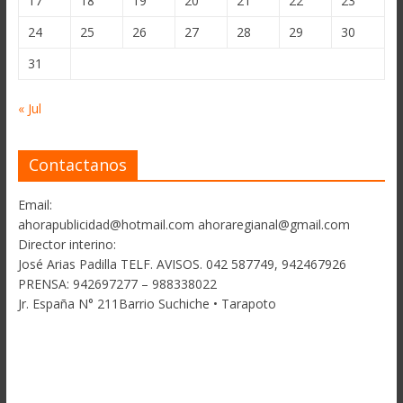
17
18
19
20
21
22
23
24
25
26
27
28
29
30
31
« Jul
Contactanos
Email:
ahorapublicidad@hotmail.com ahoraregianal@gmail.com
Director interino:
José Arias Padilla TELF. AVISOS. 042 587749, 942467926
PRENSA: 942697277 – 988338022
Jr. España N° 211Barrio Suchiche • Tarapoto