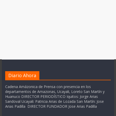
Diario Ahora
Cadena Amázonica de Prensa con presencia en los
departamentos de Amazonas, Ucayali, Loreto San Martín y
Huanuco DIRECTOR PERIODÍSTICO Iquitos: Jorge Arias
Sandoval Ucayali: Patricia Arias de Lozada San Martín: Jose
Arias Padilla DIRECTOR FUNDADOR Jose Arias Padilla