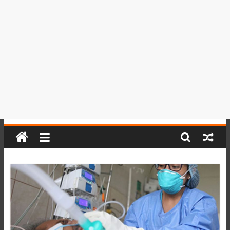
del
Perú,
Mundo
,
Ucayali,
San
Martín
y
Loreto