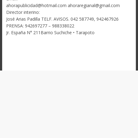
ahorapublicidad@hotmail.com ahoraregianal@gmail.com
Director interino:
José Arias Padilla TELF. AVISOS. 042 587749, 942467926
PRENSA: 942697277 – 988338022
Jr. España N° 211Barrio Suchiche • Tarapoto