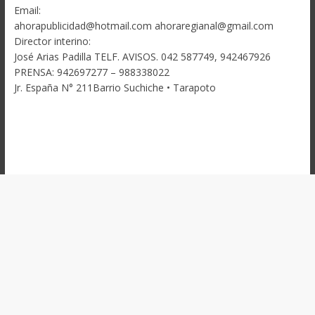
Email:
ahorapublicidad@hotmail.com ahoraregianal@gmail.com
Director interino:
José Arias Padilla TELF. AVISOS. 042 587749, 942467926
PRENSA: 942697277 – 988338022
Jr. España N° 211Barrio Suchiche • Tarapoto