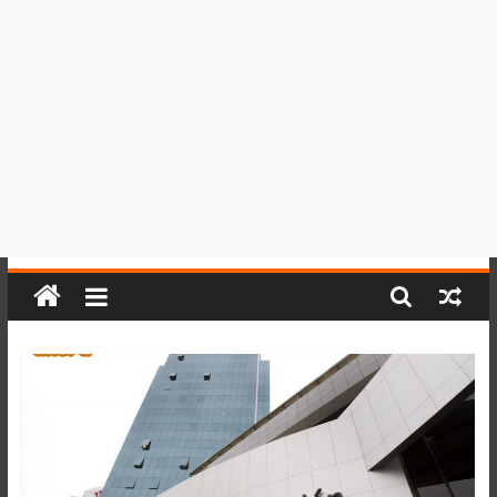
del
Perú,
Mundo
,
Ucayali,
San
Martín
y
Loreto