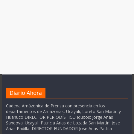
Diario Ahora
Cadena Amázonica de Prensa con presencia en los
departamentos de Amazonas, Ucayali, Loreto San Martín y
Huanuco DIRECTOR PERIODÍSTICO Iquitos: Jorge Arias
Sandoval Ucayali: Patricia Arias de Lozada San Martín: Jose
Arias Padilla DIRECTOR FUNDADOR Jose Arias Padilla