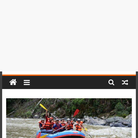
del
Perú,
Mundo
,
Ucayali,
San
Martín
y
Loreto