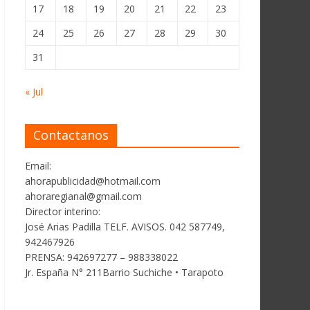
17
18
19
20
21
22
23
24
25
26
27
28
29
30
31
« Jul
Contactanos
Email:
ahorapublicidad@hotmail.com
ahoraregianal@gmail.com
Director interino:
José Arias Padilla TELF. AVISOS. 042 587749,
942467926
PRENSA: 942697277 – 988338022
Jr. España N° 211Barrio Suchiche • Tarapoto