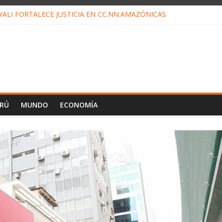
ALI FORTALECE JUSTICIA EN CC.NN.AMAZÓNICAS
LOJ INVISIBLE” BAJO TIERRA QUE CONTROLA TODA LA VIDA EN E
ALIAGA NO EXPLICA RENUNCIA DE LUIS RUBIO
ES EL ÚLTIMO DÍA PARA PAGOS DE RECIBOS
TAHUANIA IRREGULARIDADES EN COMPRA COMBUSTIBLE
ERÚ
MUNDO
ECONOMÍA