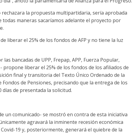
o día”, anotó la parlamentaria de Alianza para el Progreso.
vo rechazara la propuesta multipartidaria, sería aprobada
de todas maneras sacaríamos adelante el proyecto por
e.
de liberar el 25% de los fondos de AFP y no tiene la luz
or las bancadas de UPP, Frepap, APP, Fuerza Popular,
propone liberar el 25% de los fondos de los afiliados de
ición final y transitoria del Texto Único Ordenado de la
e Fondos de Pensiones, precisando que la entrega de los
 días de presentada la solicitud.
 de un comunicado- se mostró en contra de esta iniciativa
“únicamente agravará la inminente recesión económica
e Covid-19 y, posteriormente, generará el quiebre de la