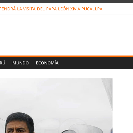
ENDRÁ LA VISITA DEL PAPA LEÓN XIV A PUCALLPA
ONCURSO DE MICRORELATOS BIBLIOTECUENTO 2026
NUEVA DIRECTIVA SUDUNU
PACTO DE ECONOMÍAS ILEGALES CONTRA PPII DE UCAYALI
 PETRÓLEO EN PERÚ SUPERÓ LOS 36 MIL BARRILES/DÍA EN JULI
ERÚ
MUNDO
ECONOMÍA