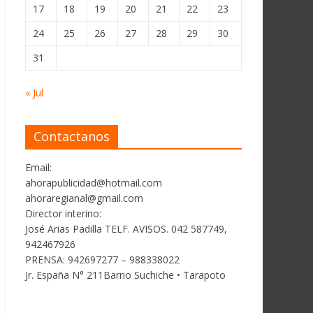
17
18
19
20
21
22
23
24
25
26
27
28
29
30
31
« Jul
Contactanos
Email:
ahorapublicidad@hotmail.com
ahoraregianal@gmail.com
Director interino:
José Arias Padilla TELF. AVISOS. 042 587749,
942467926
PRENSA: 942697277 – 988338022
Jr. España N° 211Barrio Suchiche • Tarapoto