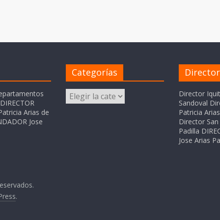
Categorías
Directo
Categorías
departamentos
Director Iqui
o DIRECTOR
Sandoval Dir
atricia Arias de
Patricia Ari
FUNDADOR Jose
Director San 
Padilla DI
Jose Arias Pa
reservados.
Press
.