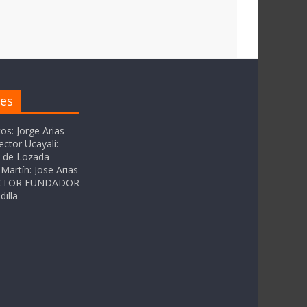
res
tos: Jorge Arias
ector Ucayali:
as de Lozada
Martín: Jose Arias
RECTOR FUNDADOR
dilla