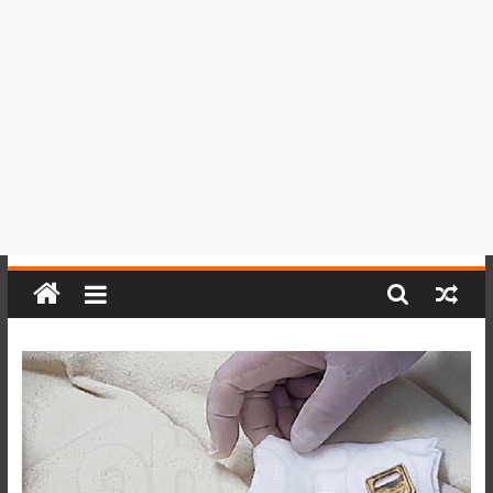
del
Perú,
Mundo
,
Ucayali,
San
Martín
y
Loreto