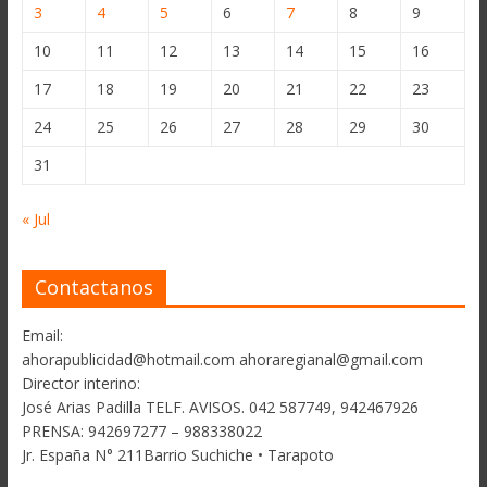
3
4
5
6
7
8
9
10
11
12
13
14
15
16
17
18
19
20
21
22
23
24
25
26
27
28
29
30
31
« Jul
Contactanos
Email:
ahorapublicidad@hotmail.com ahoraregianal@gmail.com
Director interino:
José Arias Padilla TELF. AVISOS. 042 587749, 942467926
PRENSA: 942697277 – 988338022
Jr. España N° 211Barrio Suchiche • Tarapoto