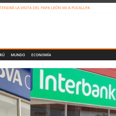
ENDRÁ LA VISITA DEL PAPA LEÓN XIV A PUCALLPA
CONCURSO DE MICRORELATOS BIBLIOTECUENTO 2026
NUEVA DIRECTIVA SUDUNU
PACTO DE ECONOMÍAS ILEGALES CONTRA PPII DE UCAYALI
E PETRÓLEO EN PERÚ SUPERÓ LOS 36 MIL BARRILES/DÍA EN JUL
ERÚ
MUNDO
ECONOMÍA