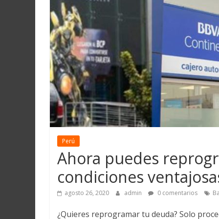
Martín
y
Loreto
Perú
Ahora puedes reprogr
condiciones ventajosas
agosto 26, 2020
admin
0 comentarios
B
¿Quieres reprogramar tu deuda? Solo procede 