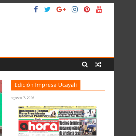
IO
Edición Impresa Ucayali
agosto 7, 2026