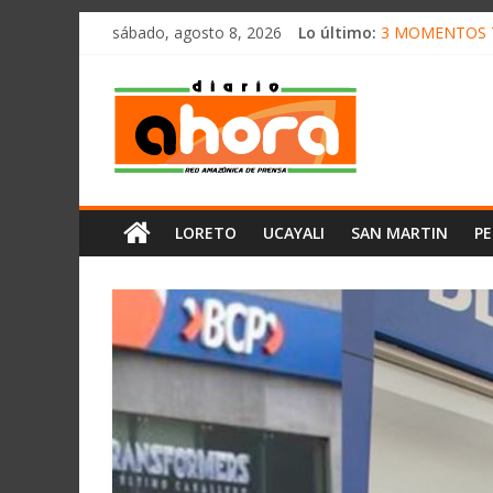
олимп казино
Saltar
sábado, agosto 8, 2026
Lo último:
3 MOMENTOS T
al
CONVOCAN A 
contenido
Diario
ELEGIRÁN LA 
DENUNCIAN IM
PRODUCCIÓN D
Ahora
Cadena
LORETO
UCAYALI
SAN MARTIN
P
Amazónica
de
Prensa
Noticias
del
Perú,
Mundo
,
Ucayali,
San