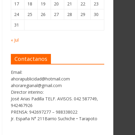
17
18
19
20
21
22
23
24
25
26
27
28
29
30
31
« Jul
Contactanos
Email:
ahorapublicidad@hotmail.com
ahoraregianal@gmail.com
Director interino:
José Arias Padilla TELF. AVISOS. 042 587749,
942467926
PRENSA: 942697277 – 988338022
Jr. España N° 211Barrio Suchiche • Tarapoto