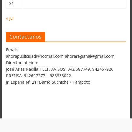
31
« Jul
Contactanos
Email:
ahorapublicidad@hotmail.com ahoraregianal@gmail.com
Director interino:
José Arias Padilla TELF. AVISOS. 042 587749, 942467926
PRENSA: 942697277 – 988338022
Jr. España N° 211Barrio Suchiche • Tarapoto