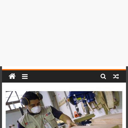
del
Perú,
Mundo
,
Ucayali,
San
Martín
y
Loreto