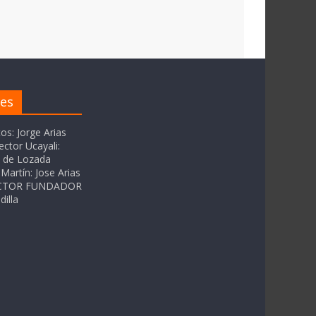
res
tos: Jorge Arias
ector Ucayali:
as de Lozada
Martín: Jose Arias
RECTOR FUNDADOR
dilla