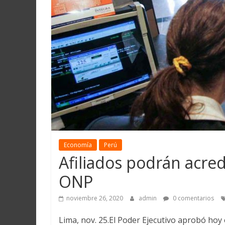
Martín
y
Loreto
Economía
Perú
Afiliados podrán acred
ONP
noviembre 26, 2020
admin
0 comentarios
Lima, nov. 25.El Poder Ejecutivo aprobó hoy