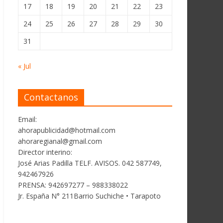
17
18
19
20
21
22
23
24
25
26
27
28
29
30
31
« Jul
Contactanos
Email:
ahorapublicidad@hotmail.com
ahoraregianal@gmail.com
Director interino:
José Arias Padilla TELF. AVISOS. 042 587749,
942467926
PRENSA: 942697277 – 988338022
Jr. España N° 211Barrio Suchiche • Tarapoto