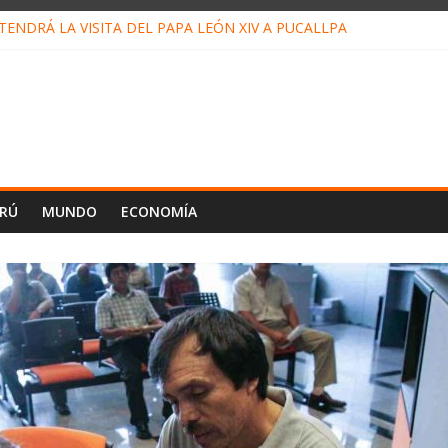
ENDRÁ LA VISITA DEL PAPA LEÓN XIV A PUCALLPA
CONCURSO DE MICRORELATOS BIBLIOTECUENTO 2026
NUEVA DIRECTIVA SUDUNU
PACTO DE ECONOMÍAS ILEGALES CONTRA PPII DE UCAYALI
E PETRÓLEO EN PERÚ SUPERÓ LOS 36 MIL BARRILES/DÍA EN JUL
ERÚ
MUNDO
ECONOMÍA