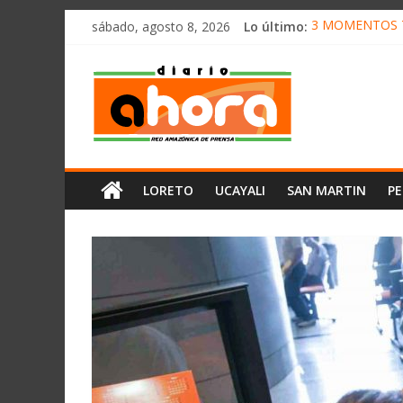
олимп казино
Saltar
sábado, agosto 8, 2026
Lo último:
3 MOMENTOS T
al
CONVOCAN A 
contenido
Diario
ELEGIRÁN LA 
DENUNCIAN IM
PRODUCCIÓN D
Ahora
Cadena
LORETO
UCAYALI
SAN MARTIN
P
Amazónica
de
Prensa
Noticias
del
Perú,
Mundo
,
Ucayali,
San