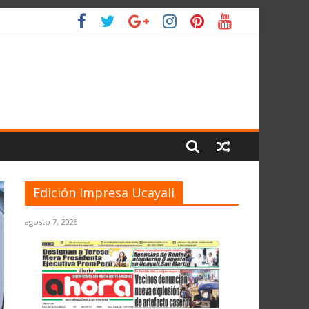
IO
Edición Impresa Ucayali
agosto 7, 2026