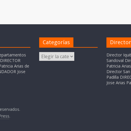
Categorías
Directo
Categorías
departamentos
Director Iqui
o DIRECTOR
Sandoval Dir
atricia Arias de
Patricia Ari
FUNDADOR Jose
Director San 
Padilla DI
Jose Arias Pa
reservados.
Press
.