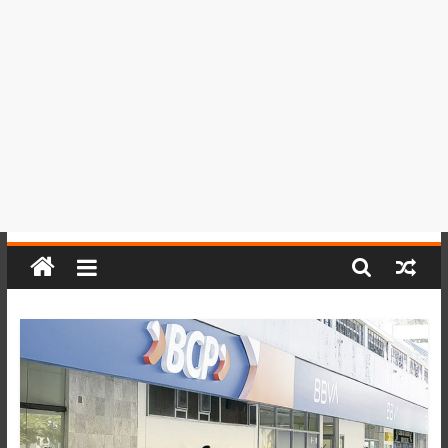
del
Perú,
Mundo
,
Ucayali,
San
Martín
y
Loreto