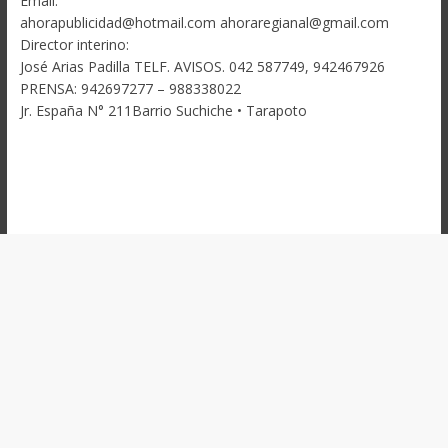
Email:
ahorapublicidad@hotmail.com ahoraregianal@gmail.com
Director interino:
José Arias Padilla TELF. AVISOS. 042 587749, 942467926
PRENSA: 942697277 – 988338022
Jr. España N° 211Barrio Suchiche • Tarapoto