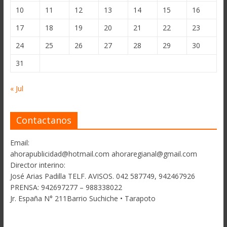
10
11
12
13
14
15
16
17
18
19
20
21
22
23
24
25
26
27
28
29
30
31
« Jul
Contactanos
Email:
ahorapublicidad@hotmail.com ahoraregianal@gmail.com
Director interino:
José Arias Padilla TELF. AVISOS. 042 587749, 942467926
PRENSA: 942697277 – 988338022
Jr. España N° 211Barrio Suchiche • Tarapoto