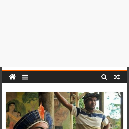
del
Perú,
Mundo
,
Ucayali,
San
Martín
y
Loreto