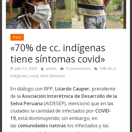
Perú
«70% de cc. indígenas
tiene síntomas covid»
julio 15, 2020
admin
0 comentarios
70% de cc.
,
,
indígenas
covid
tiene síntomas
En diálogo con RPP,
Lizardo Cauper,
presidente
de la
Asociación Interétnica de Desarrollo de la
Selva Peruana
(AIDESEP), mencionó que en las
ciudades la cantidad de infectados por
COVID-
19,
está disminuyendo; sin embargo, en
las
comunidades nativas
los infectados y las