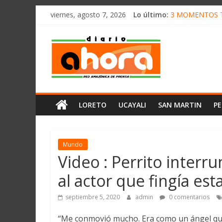
олимп казино
Saltar
viernes, agosto 7, 2026
Lo último:
3 MOMENTOS T
al
CONVOCAN A C
contenido
Diario
ELEGIRÁN LA 
DENUNCIAN IM
PRODUCCIÓN DE
Ahora
Cadena
LORETO
UCAYALI
SAN MARTIN
P
Amazónica
de
Prensa
Noticias
Mundo
del
Video : Perrito inter
Perú,
al actor que fingía es
Mundo
,
septiembre 5, 2020
admin
0 comentarios
Ucayali,
San
“Me conmovió mucho. Era como un ángel que 