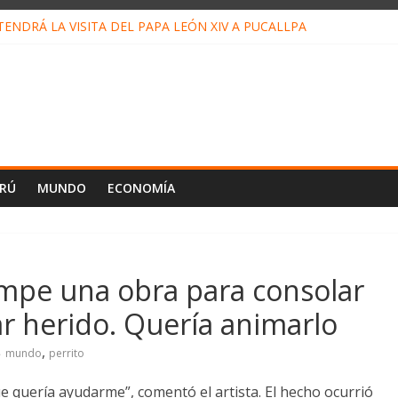
ENDRÁ LA VISITA DEL PAPA LEÓN XIV A PUCALLPA
ONCURSO DE MICRORELATOS BIBLIOTECUENTO 2026
NUEVA DIRECTIVA SUDUNU
PACTO DE ECONOMÍAS ILEGALES CONTRA PPII DE UCAYALI
 PETRÓLEO EN PERÚ SUPERÓ LOS 36 MIL BARRILES/DÍA EN JULI
ERÚ
MUNDO
ECONOMÍA
rumpe una obra para consolar
tar herido. Quería animarlo
,
mundo
perrito
quería ayudarme”, comentó el artista. El hecho ocurrió