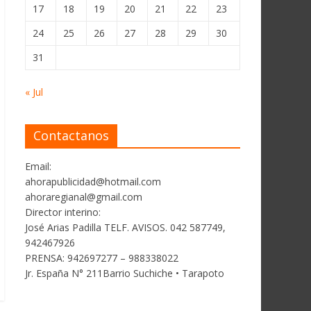
17
18
19
20
21
22
23
24
25
26
27
28
29
30
31
« Jul
Contactanos
Email:
ahorapublicidad@hotmail.com
ahoraregianal@gmail.com
Director interino:
José Arias Padilla TELF. AVISOS. 042 587749,
942467926
PRENSA: 942697277 – 988338022
Jr. España N° 211Barrio Suchiche • Tarapoto