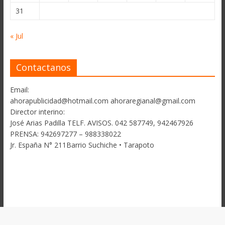
31
« Jul
Contactanos
Email:
ahorapublicidad@hotmail.com ahoraregianal@gmail.com
Director interino:
José Arias Padilla TELF. AVISOS. 042 587749, 942467926
PRENSA: 942697277 – 988338022
Jr. España N° 211Barrio Suchiche • Tarapoto