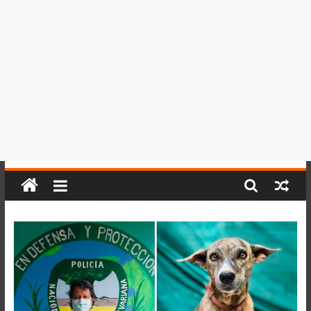
del
Perú,
Mundo
,
Ucayali,
San
Martín
y
Loreto