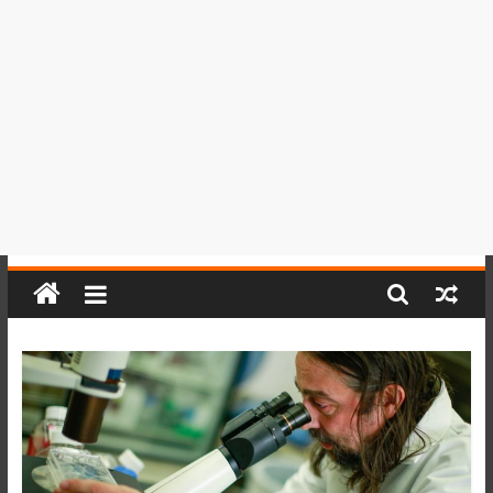
del
Perú,
Mundo
,
Ucayali,
San
Martín
y
Loreto