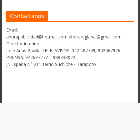
Contactanos
Email:
ahorapublicidad@hotmail.com ahoraregianal@gmail.com
Director interino:
José Arias Padilla TELF. AVISOS. 042 587749, 942467926
PRENSA: 942697277 – 988338022
Jr. España N° 211Barrio Suchiche • Tarapoto