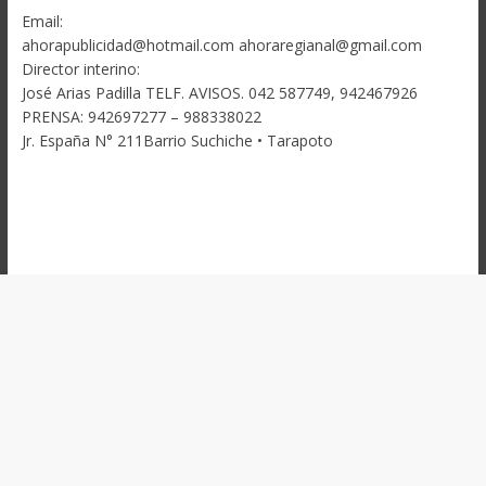
Email:
ahorapublicidad@hotmail.com ahoraregianal@gmail.com
Director interino:
José Arias Padilla TELF. AVISOS. 042 587749, 942467926
PRENSA: 942697277 – 988338022
Jr. España N° 211Barrio Suchiche • Tarapoto