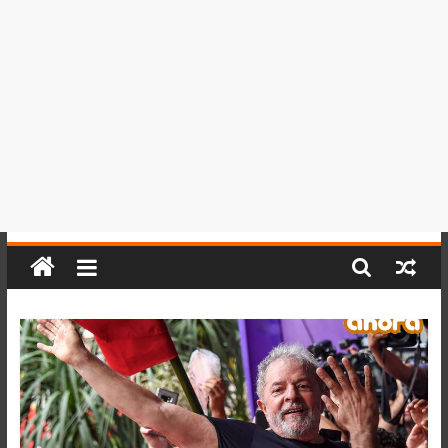
del
Perú,
Mundo
,
Ucayali,
San
Martín
y
Loreto