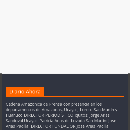
Diario Ahora
Cadena Amázonica de Prensa con presencia en los
departamentos de Amazonas, Ucayali, Loreto San Martín y
Huanuco DIRECTOR PERIODÍSTICO Iquitos: Jorge Arias
Sandoval Ucayali: Patricia Arias de Lozada San Martín: Jose
Arias Padilla DIRECTOR FUNDADOR Jose Arias Padilla