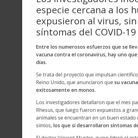
especie cercana a los 
expusieron al virus, si
síntomas del COVID-19
Entre los numerosos esfuerzos que se lleva
vacuna contra el
coronavirus
, hay uno que
días.
Se trata del proyecto que impulsan científico
Reino Unido, que anunciaron que
su vacuna 
exitosamente en monos.
Los investigadores detallaron que el mes p
Rhesus, que luego fueron expuestos a grand
animales se encuentran en un buen estado d
simios,
los que sí desarrollaron síntomas d
El doctor Vincent Muster, quien lideró el est