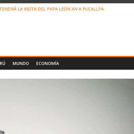
ENDRÁ LA VISITA DEL PAPA LEÓN XIV A PUCALLPA
CONCURSO DE MICRORELATOS BIBLIOTECUENTO 2026
NUEVA DIRECTIVA SUDUNU
PACTO DE ECONOMÍAS ILEGALES CONTRA PPII DE UCAYALI
E PETRÓLEO EN PERÚ SUPERÓ LOS 36 MIL BARRILES/DÍA EN JUL
ERÚ
MUNDO
ECONOMÍA