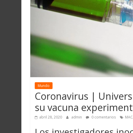
Martín
y
Loreto
Mundo
Coronavirus | Univer
su vacuna experiment
abril 28, 2020
admin
0 comentarios
MAC
Los investigadores ino