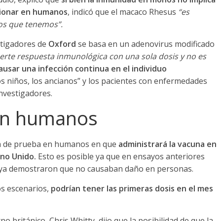
cionar en humanos
, indicó que el macaco Rhesus
“es
os que tenemos”.
stigadores de
Oxford
se basa en un adenovirus modificado
rte respuesta inmunológica con una sola dosis y no es
usar una infección continua en el individuo
s niños, los ancianos” y los pacientes con enfermedades
investigadores.
en humanos
tapa de prueba en humanos en que
administrará la vacuna en
ino Unido.
Esto es posible ya que en ensayos anteriores
s ya demostraron que no causaban daño en personas.
los escenarios,
podrían tener las primeras dosis en el mes
 británico, Chris Whitty, dijo que la posibilidad de que la