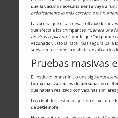
que la vacuna necesariamente vaya a fun
prácticamente lo más cercano a los human
La vacuna que están desarrollando los inve
que afecta a los chimpancés.
“Genera una fue
un virus replicante”,
por lo que
“no puede ca
vacunado”.
Esto la hace “más segura para lo
subyacentes como la diabetes, explican los 
Pruebas masivas 
El Instituto Jenner inició una siguiente e
forma masiva a miles de personas en el Re
que habían realizado con vacunas similare
Los científicos estiman que, en el mejor de 
de setiembre.
No obstante, el consejero médico del Gobierno