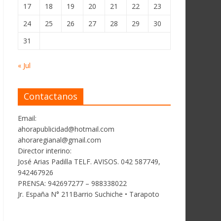
17
18
19
20
21
22
23
24
25
26
27
28
29
30
31
« Jul
Contactanos
Email:
ahorapublicidad@hotmail.com
ahoraregianal@gmail.com
Director interino:
José Arias Padilla TELF. AVISOS. 042 587749,
942467926
PRENSA: 942697277 – 988338022
Jr. España N° 211Barrio Suchiche • Tarapoto