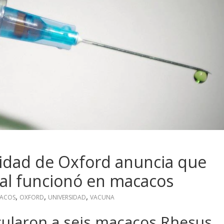
sidad de Oxford anuncia que
al funcionó en macacos
,
,
,
ACOS
OXFORD
UNIVERSIDAD
VACUNA
cularon a seis macacos Rhesus,