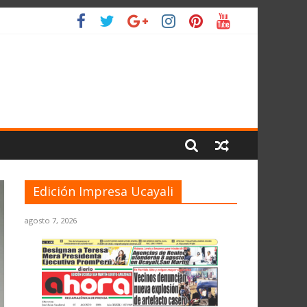
IO
Edición Impresa Ucayali
agosto 7, 2026