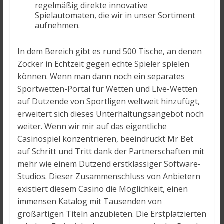
regelmäßig direkte innovative
Spielautomaten, die wir in unser Sortiment
aufnehmen.
In dem Bereich gibt es rund 500 Tische, an denen
Zocker in Echtzeit gegen echte Spieler spielen
können. Wenn man dann noch ein separates
Sportwetten-Portal für Wetten und Live-Wetten
auf Dutzende von Sportligen weltweit hinzufügt,
erweitert sich dieses Unterhaltungsangebot noch
weiter. Wenn wir mir auf das eigentliche
Casinospiel konzentrieren, beeindruckt Mr Bet
auf Schritt und Tritt dank der Partnerschaften mit
mehr wie einem Dutzend erstklassiger Software-
Studios. Dieser Zusammenschluss von Anbietern
existiert diesem Casino die Möglichkeit, einen
immensen Katalog mit Tausenden von
großartigen Titeln anzubieten. Die Erstplatzierten