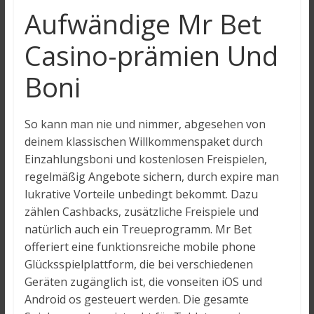
Aufwändige Mr Bet
Casino-prämien Und
Boni
So kann man nie und nimmer, abgesehen von
deinem klassischen Willkommenspaket durch
Einzahlungsboni und kostenlosen Freispielen,
regelmäßig Angebote sichern, durch expire man
lukrative Vorteile unbedingt bekommt. Dazu
zählen Cashbacks, zusätzliche Freispiele und
natürlich auch ein Treueprogramm. Mr Bet
offeriert eine funktionsreiche mobile phone
Glücksspielplattform, die bei verschiedenen
Geräten zugänglich ist, die vonseiten iOS und
Android os gesteuert werden. Die gesamte