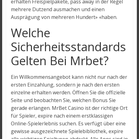
erhalten Freispielpakete, pass away in der Regel
mehrere Dutzend ausmachen und einen
Ausprägung von mehreren Hundert» «haben.
Welche
Sicherheitsstandards
Gelten Bei Mrbet?
Ein Willkommensangebot kann nicht nur nach der
ersten Einzahlung, sondern je nach den ersten
einzelne erhalten werden. Öffnen Sie die offizielle
Seite und beobachten Sie, welchen Bonus Sie
gerade erlangen. MrBet Casino ist der richtige Ort
für Spieler, expire nach einem erstklassigen
Online-Spielerlebnis suchen. Es verfügt über eine
gewisse ausgezeichnete Spielebibliothek, expire