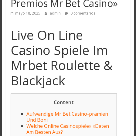
Premios Mr Bet Casino»
mayo 18, 2025
admin
0 comentarios
Live On Line
Casino Spiele Im
Mrbet Roulette &
Blackjack
Content
Aufwändige Mr Bet Casino-prämien
Und Boni
Welche Online Casinospiele» «Daten
Am Besten Aus?