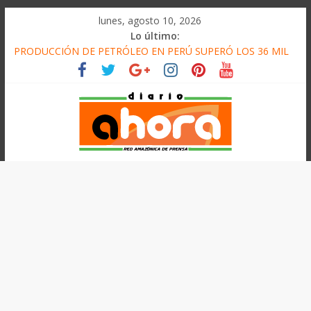
олимп казино
Saltar
lunes, agosto 10, 2026
al
Lo último:
DENUNCIAN IMPACTO DE ECONOMÍAS ILEGALES CONTRA
contenido
PPII DE UCAYALI
PRODUCCIÓN DE PETRÓLEO EN PERÚ SUPERÓ LOS 36 MIL
BARRILES/DÍA EN JULIO
¿CÓMO UTILIZAR EL LENGUAJE POSITIVO PARA
FORTALECER LA MARCA PERSONAL?
CONVOCAN A CONCURSO DE MICRORELATOS
BIBLIOTECUENTO 2026
Diario
ELEGIRÁN LA NUEVA DIRECTIVA SUDUNU
Ahora
Cadena
Amazónica
de
Prensa
Noticias