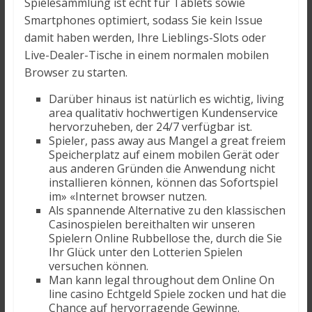
Spielesammlung ist echt für Tablets sowie
Smartphones optimiert, sodass Sie kein Issue
damit haben werden, Ihre Lieblings-Slots oder
Live-Dealer-Tische in einem normalen mobilen
Browser zu starten.
Darüber hinaus ist natürlich es wichtig, living
area qualitativ hochwertigen Kundenservice
hervorzuheben, der 24/7 verfügbar ist.
Spieler, pass away aus Mangel a great freiem
Speicherplatz auf einem mobilen Gerät oder
aus anderen Gründen die Anwendung nicht
installieren können, können das Sofortspiel
im» «Internet browser nutzen.
Als spannende Alternative zu den klassischen
Casinospielen bereithalten wir unseren
Spielern Online Rubbellose the, durch die Sie
Ihr Glück unter den Lotterien Spielen
versuchen können.
Man kann legal throughout dem Online On
line casino Echtgeld Spiele zocken und hat die
Chance auf hervorragende Gewinne.