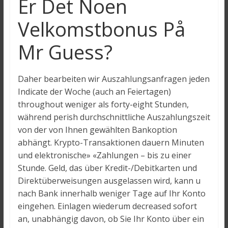
Er Det Noen
Velkomstbonus På
Mr Guess?
Daher bearbeiten wir Auszahlungsanfragen jeden
Indicate der Woche (auch an Feiertagen)
throughout weniger als forty-eight Stunden,
während perish durchschnittliche Auszahlungszeit
von der von Ihnen gewählten Bankoption
abhängt. Krypto-Transaktionen dauern Minuten
und elektronische» «Zahlungen – bis zu einer
Stunde. Geld, das über Kredit-/Debitkarten und
Direktüberweisungen ausgelassen wird, kann u
nach Bank innerhalb weniger Tage auf Ihr Konto
eingehen. Einlagen wiederum decreased sofort
an, unabhängig davon, ob Sie Ihr Konto über ein