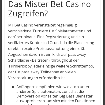
Das Mister Bet Casino
Zugreifen?
Mr Bet Casino veranstaltet regelmäßig
verschiedene Turniere für Spielautomaten und
darüber hinaus. Eine Registrierung und ein
verifiziertes Konto sind Grund, da die Platzierung
direkt in expire Preisausschüttung einfließt.
Abgesehen davon ist ein Klick auf pass away
Schaltfläche «Beitreten» throughout der
Turnierlobby jeder einzige weitere Schritttempo,
der für pass away Teilnahme an vielen
Veranstaltungen erforderlich ist.
Anfängern empfehlen wir, wie auch unter
anderen Spielautomaten, zunächst die
Demoversion vonseiten Big Bass Bienestar
auszuprobieren, um sich mit den Funktionen