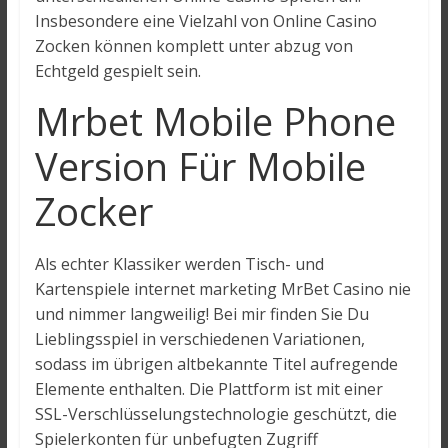
Insbesondere eine Vielzahl von Online Casino
Zocken können komplett unter abzug von
Echtgeld gespielt sein.
Mrbet Mobile Phone
Version Für Mobile
Zocker
Als echter Klassiker werden Tisch- und
Kartenspiele internet marketing MrBet Casino nie
und nimmer langweilig! Bei mir finden Sie Du
Lieblingsspiel in verschiedenen Variationen,
sodass im übrigen altbekannte Titel aufregende
Elemente enthalten. Die Plattform ist mit einer
SSL-Verschlüsselungstechnologie geschützt, die
Spielerkonten für unbefugten Zugriff