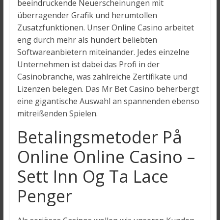
beeindruckende Neuerscheinungen mit
überragender Grafik und herumtollen
Zusatzfunktionen. Unser Online Casino arbeitet
eng durch mehr als hundert beliebten
Softwareanbietern miteinander. Jedes einzelne
Unternehmen ist dabei das Profi in der
Casinobranche, was zahlreiche Zertifikate und
Lizenzen belegen. Das Mr Bet Casino beherbergt
eine gigantische Auswahl an spannenden ebenso
mitreißenden Spielen.
Betalingsmetoder På
Online Online Casino –
Sett Inn Og Ta Lace
Penger