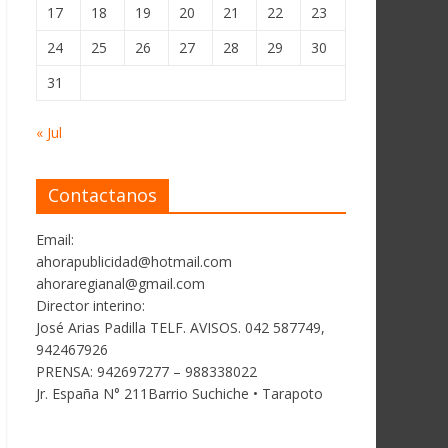
17
18
19
20
21
22
23
24
25
26
27
28
29
30
31
« Jul
Contactanos
Email:
ahorapublicidad@hotmail.com
ahoraregianal@gmail.com
Director interino:
José Arias Padilla TELF. AVISOS. 042 587749,
942467926
PRENSA: 942697277 – 988338022
Jr. España N° 211Barrio Suchiche • Tarapoto