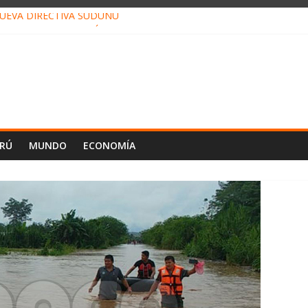
NUEVA DIRECTIVA SUDUNU
PACTO DE ECONOMÍAS ILEGALES CONTRA PPII DE UCAYALI
 PETRÓLEO EN PERÚ SUPERÓ LOS 36 MIL BARRILES/DÍA EN JULI
ENDRÁ LA VISITA DEL PAPA LEÓN XIV A PUCALLPA
ONCURSO DE MICRORELATOS BIBLIOTECUENTO 2026
ERÚ
MUNDO
ECONOMÍA