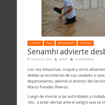
Martín
y
Loreto
LORETO
Perú
REGIONALES
UCAYALI
Senamhi advierte desb
marzo 23, 2022
admin
0 comentarios
Los ríos Amazonas, Ucayali y otros afluente
debido al incremento de sus caudales a causa
departamento, advirtió el director del Serv
Marco Paredes Riveros.
Luego de invocar a las autoridades y ciudad
ríos. a estar alertas ante el peligro que se c