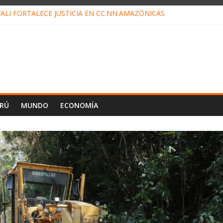
ALI FORTALECE JUSTICIA EN CC.NN.AMAZÓNICAS
LOJ INVISIBLE” BAJO TIERRA QUE CONTROLA TODA LA VIDA EN EL
ALIAGA NO EXPLICA RENUNCIA DE LUIS RUBIO
ES EL ÚLTIMO DÍA PARA PAGOS DE RECIBOS
TAHUANIA IRREGULARIDADES EN COMPRA COMBUSTIBLE
ERÚ
MUNDO
ECONOMÍA