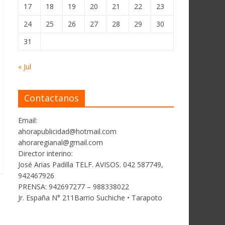
17
18
19
20
21
22
23
24
25
26
27
28
29
30
31
« Jul
Contactanos
Email:
ahorapublicidad@hotmail.com
ahoraregianal@gmail.com
Director interino:
José Arias Padilla TELF. AVISOS. 042 587749,
942467926
PRENSA: 942697277 – 988338022
Jr. España N° 211Barrio Suchiche • Tarapoto