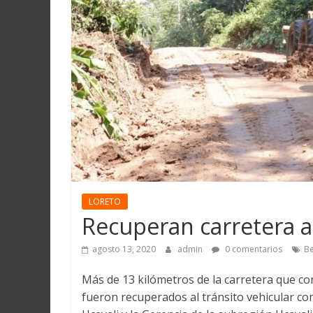
Martín
y
Loreto
LORETO
Recuperan carretera a
agosto 13, 2020
admin
0 comentarios
Be
Más de 13 kilómetros de la carretera que c
fueron recuperados al tránsito vehicular con