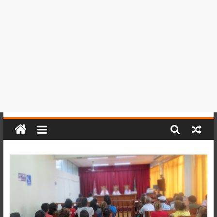
del
Perú,
Mundo
,
Ucayali,
San
Martín
y
Loreto