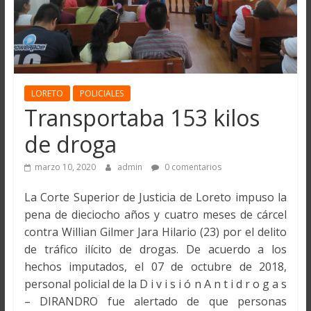
LORETO
POLICIALES
Transportaba 153 kilos
de droga
marzo 10, 2020
admin
0 comentarios
La Corte Superior de Justicia de Loreto impuso la
pena de dieciocho años y cuatro meses de cárcel
contra Willian Gilmer Jara Hilario (23) por el delito
de tráfico ilícito de drogas. De acuerdo a los
hechos imputados, el 07 de octubre de 2018,
personal policial de la D i v i s i ó n A n t i d r o g a s
– DIRANDRO fue alertado de que personas