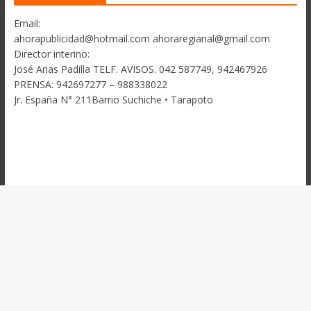
Email:
ahorapublicidad@hotmail.com ahoraregianal@gmail.com
Director interino:
José Arias Padilla TELF. AVISOS. 042 587749, 942467926
PRENSA: 942697277 – 988338022
Jr. España N° 211Barrio Suchiche • Tarapoto