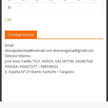
31
« Jul
Contactanos
Email:
ahorapublicidad@hotmail.com ahoraregianal@gmail.com
Director interino:
José Arias Padilla TELF. AVISOS. 042 587749, 942467926
PRENSA: 942697277 – 988338022
Jr. España N° 211Barrio Suchiche • Tarapoto