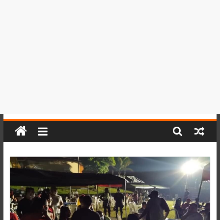
del
Perú,
Mundo
,
Ucayali,
San
Martín
y
Loreto