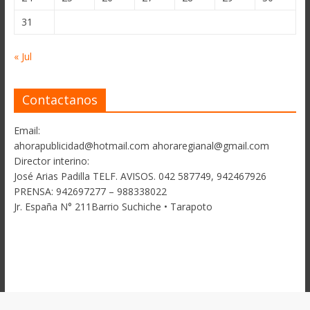
31
« Jul
Contactanos
Email:
ahorapublicidad@hotmail.com ahoraregianal@gmail.com
Director interino:
José Arias Padilla TELF. AVISOS. 042 587749, 942467926
PRENSA: 942697277 – 988338022
Jr. España N° 211Barrio Suchiche • Tarapoto