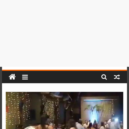
del
Perú,
Mundo
,
Ucayali,
San
Martín
y
Loreto