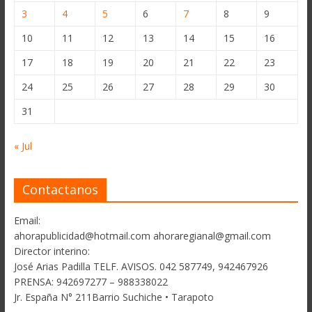
3
4
5
6
7
8
9
10
11
12
13
14
15
16
17
18
19
20
21
22
23
24
25
26
27
28
29
30
31
« Jul
Contactanos
Email:
ahorapublicidad@hotmail.com ahoraregianal@gmail.com
Director interino:
José Arias Padilla TELF. AVISOS. 042 587749, 942467926
PRENSA: 942697277 – 988338022
Jr. España N° 211Barrio Suchiche • Tarapoto