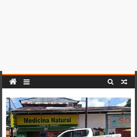
del
Perú,
Mundo
,
Ucayali,
San
Martín
y
Loreto