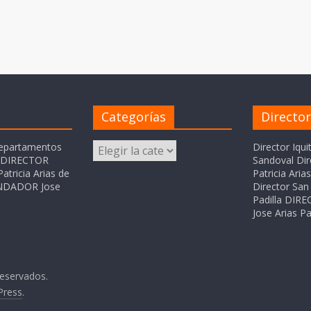
Categorías
Directo
Categorías
departamentos
Director Iqui
o DIRECTOR
Sandoval Dir
atricia Arias de
Patricia Ari
FUNDADOR Jose
Director San 
Padilla DI
Jose Arias Pa
reservados.
Press
.