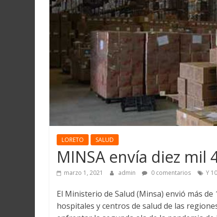
Martín
y
Loreto
LORETO
SALUD
MINSA envía diez mil 
marzo 1, 2021
admin
0 comentarios
Y 1
El Ministerio de Salud (Minsa) envió más de
hospitales y centros de salud de las regione