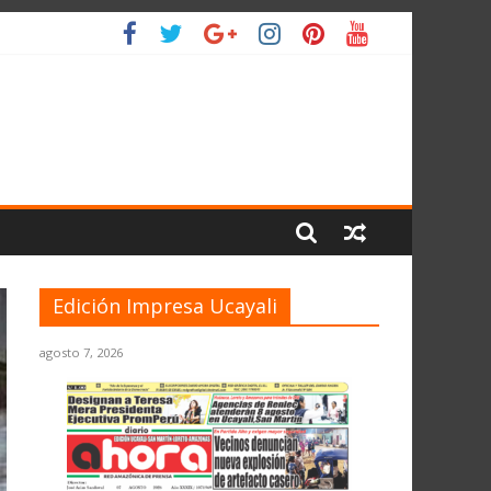
IO
Edición Impresa Ucayali
agosto 7, 2026