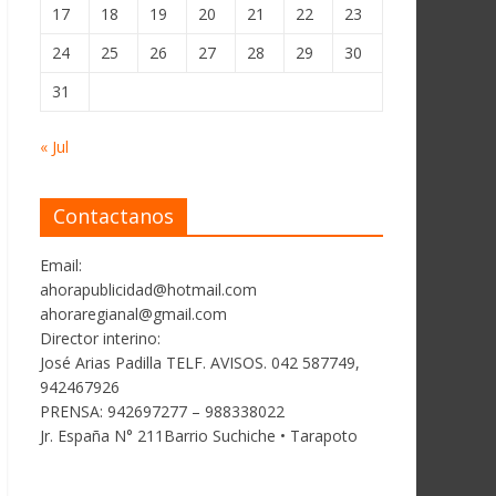
17
18
19
20
21
22
23
24
25
26
27
28
29
30
31
« Jul
Contactanos
Email:
ahorapublicidad@hotmail.com
ahoraregianal@gmail.com
Director interino:
José Arias Padilla TELF. AVISOS. 042 587749,
942467926
PRENSA: 942697277 – 988338022
Jr. España N° 211Barrio Suchiche • Tarapoto