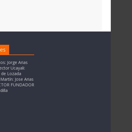
res
tos: Jorge Arias
ector Ucayali:
as de Lozada
Martín: Jose Arias
RECTOR FUNDADOR
dilla