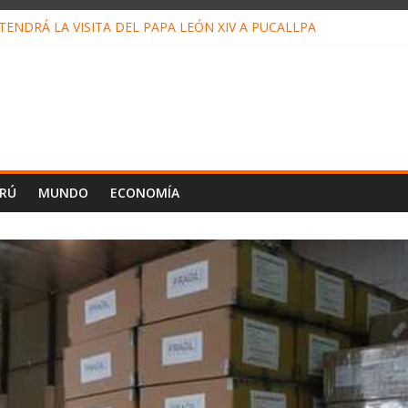
ENDRÁ LA VISITA DEL PAPA LEÓN XIV A PUCALLPA
CONCURSO DE MICRORELATOS BIBLIOTECUENTO 2026
NUEVA DIRECTIVA SUDUNU
PACTO DE ECONOMÍAS ILEGALES CONTRA PPII DE UCAYALI
E PETRÓLEO EN PERÚ SUPERÓ LOS 36 MIL BARRILES/DÍA EN JUL
ERÚ
MUNDO
ECONOMÍA