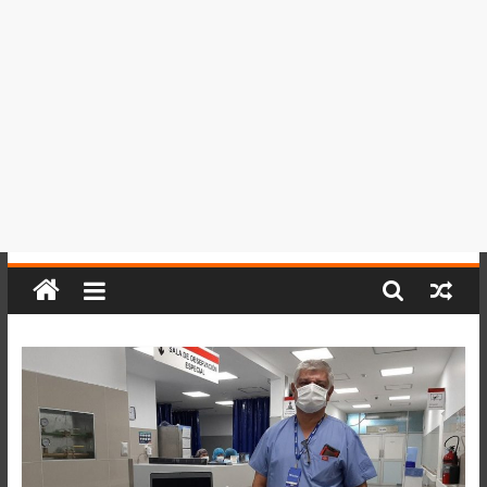
del
Perú,
Mundo
,
Ucayali,
San
Martín
y
Loreto