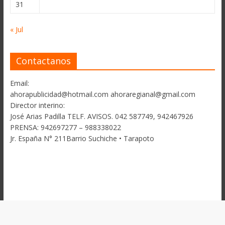
31
« Jul
Contactanos
Email:
ahorapublicidad@hotmail.com ahoraregianal@gmail.com
Director interino:
José Arias Padilla TELF. AVISOS. 042 587749, 942467926
PRENSA: 942697277 – 988338022
Jr. España N° 211Barrio Suchiche • Tarapoto