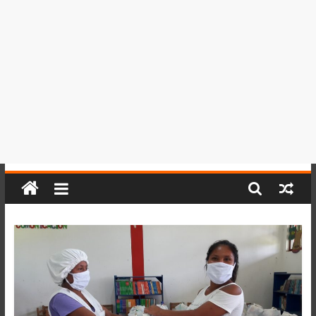
del
Perú,
Mundo
,
Ucayali,
San
Martín
y
Loreto